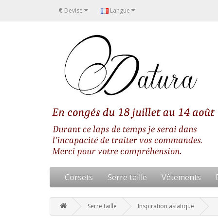
€
Devise
Langue
Corsets
Serre taille
Vêtements
Serre taille
Inspiration asiatique