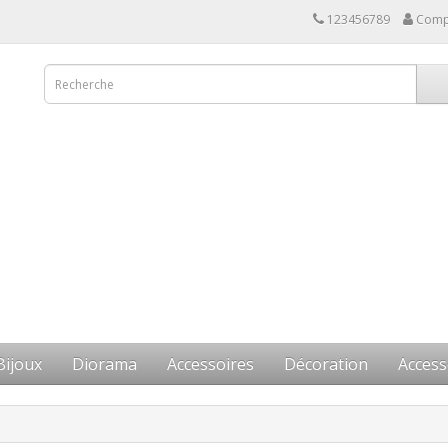
123456789
Comp
Bijoux
Diorama
Accessoires
Décoration
Access