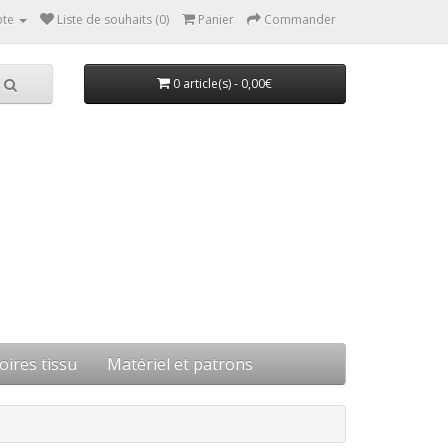
te
Liste de souhaits (0)
Panier
Commander
0 article(s) - 0,00€
oires tissu
Matériel et patrons