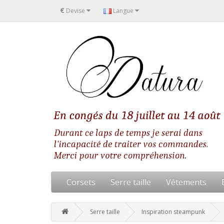
€
Devise
Langue
Corsets
Serre taille
Vêtements
Serre taille
Inspiration steampunk