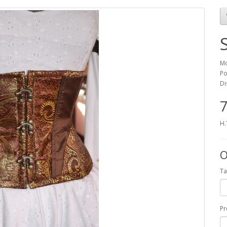
Mo
Po
Di
7
H.
O
Ta
P