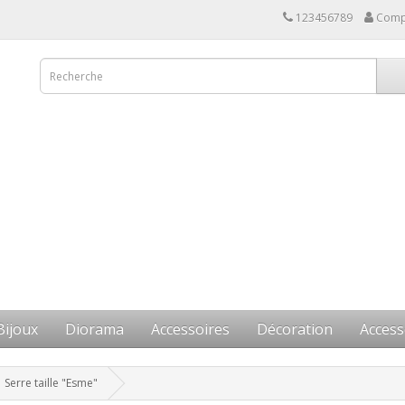
123456789
Comp
Bijoux
Diorama
Accessoires
Décoration
Access
Serre taille "Esme"