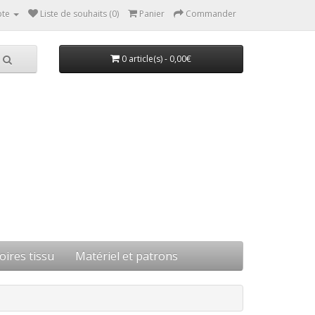
te
Liste de souhaits (0)
Panier
Commander
0 article(s) - 0,00€
oires tissu
Matériel et patrons