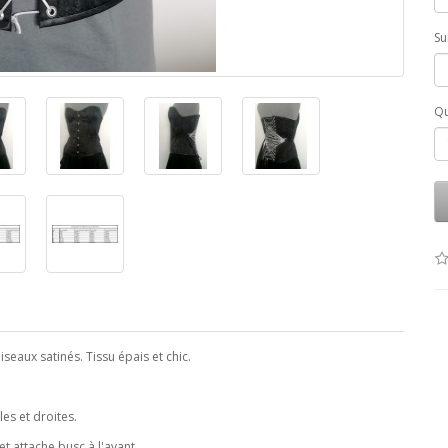
Su
Qu
seaux satinés. Tissu épais et chic.
les et droites.
t attache busc à l'avant.