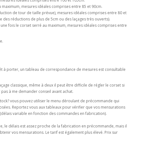
, mesures idéales comprises entre 100 et 105cm.
 au maximum, mesures idéales comprises entre 85 et 90cm.
uction de tour de taille prévue), mesures idéales comprises entre 80 et
ude des réductions de plus de 5cm ou des laçages très ouverts).
m une fois le corset serré au maximum, mesures idéales comprises entre
e.
 prêt à porter, un tableau de correspondance de mesures est consultable
çage classique, même à deux il peut être difficile de régler le corset si
z pas à me demander conseil avant achat.
n stock? vous pouvez utiliser le menu déroulant de précommande qui
posées. Reportez vous aux tableaux pour vérifier que vos mensurations
(délais variable en fonction des commandes en fabrication).
, le délais est assez proche de la fabrication en précommande, mais il
nir vos mensurations. Le tarif est également plus élevé. Prix sur