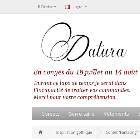
€
Devise
Langue
Corsets
Serre taille
Vêtements
Inspiration gothique
Corset "Fanlacing"