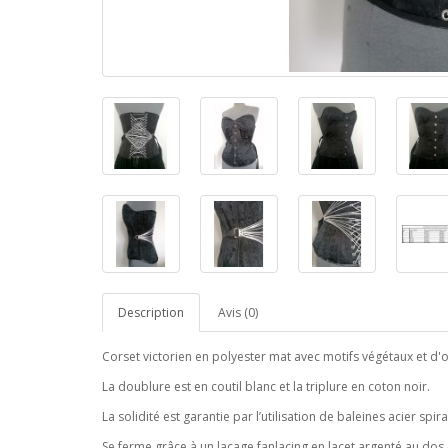
Description
Avis (0)
Corset victorien en polyester mat avec motifs végétaux et d'oi
La doublure est en coutil blanc et la triplure en coton noir.
La solidité est garantie par l’utilisation de baleines acier spira
Se ferme grâce à un laçage fanlacing en lacet argenté au dos e