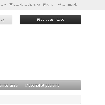
te
Liste de souhaits (0)
Panier
Commander
0 article(s) - 0,00€
oires tissu
Matériel et patrons