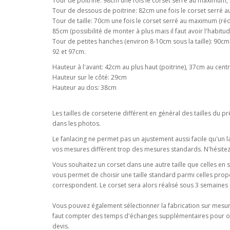
Tour de poitrine: 98cm une fois le corset serré au maximum
Tour de dessous de poitrine: 82cm une fois le corset serré
Tour de taille: 70cm une fois le corset serré au maximum (réd
85cm (possibilité de monter à plus mais il faut avoir l'habit
Tour de petites hanches (environ 8-10cm sous la taille): 90c
92 et 97cm.
Hauteur à l'avant: 42cm au plus haut (poitrine), 37cm au centr
Hauteur sur le côté: 29cm
Hauteur au dos: 38cm
Les tailles de corseterie différent en général des tailles du
dans les photos.
Le fanlacing ne permet pas un ajustement aussi facile qu'un la
vos mesures diffèrent trop des mesures standards. N'hésite
Vous souhaitez un corset dans une autre taille que celles e
vous permet de choisir une taille standard parmi celles pro
correspondent. Le corset sera alors réalisé sous 3 semaines 
Vous pouvez également sélectionner la fabrication sur mesure
faut compter des temps d'échanges supplémentaires pour obte
devis.