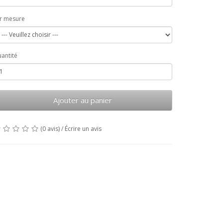
r mesure
antité
Ajouter au panier
(0 avis)
/
Écrire un avis