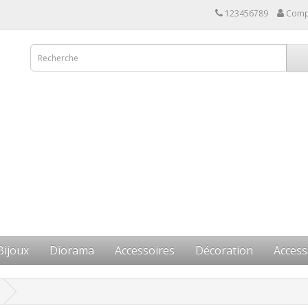
123456789
Comp
Bijoux
Diorama
Accessoires
Décoration
Access