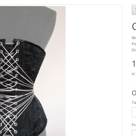
Mo
Po
Di
1
H.
O
Ta
P