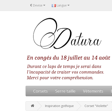
€
Devise
Langue
Corsets
Serre taille
Vêtements
Inspiration gothique
Corset "Violette"