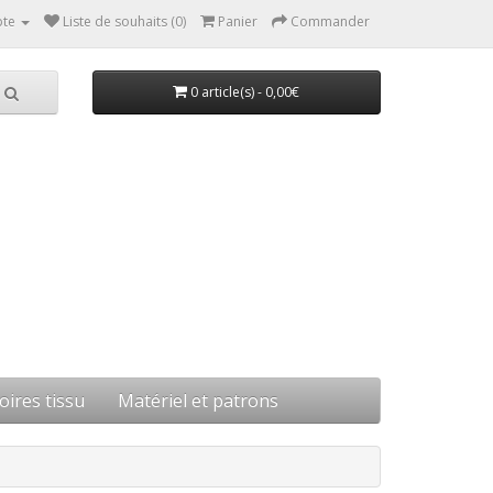
te
Liste de souhaits (0)
Panier
Commander
0 article(s) - 0,00€
oires tissu
Matériel et patrons