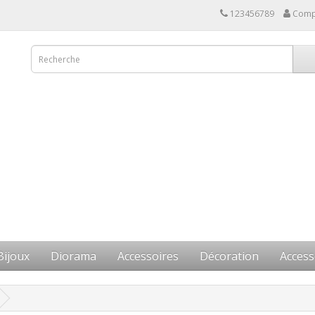
123456789
Comp
Bijoux
Diorama
Accessoires
Décoration
Access